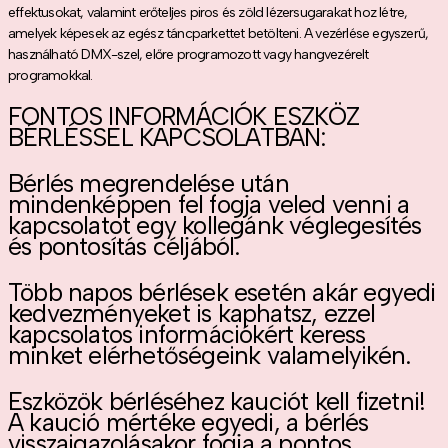
effektusokat, valamint erőteljes piros és zöld lézersugarakat hoz létre,
amelyek képesek az egész táncparkettet betölteni. A vezérlése egyszerű,
használható DMX-szel, előre programozott vagy hangvezérelt
programokkal.
FONTOS INFORMÁCIÓK ESZKÖZ
BÉRLÉSSEL KAPCSOLATBAN:
Bérlés megrendelése után
mindenképpen fel fogja veled venni a
kapcsolatot egy kollegánk véglegesítés
és pontosítás céljából.
Több napos bérlések esetén akár egyedi
kedvezményeket is kaphatsz, ezzel
kapcsolatos információkért keress
minket elérhetőségeink valamelyikén.
Eszközök bérléséhez kauciót kell fizetni!
A kaució mértéke egyedi, a bérlés
visszaigazolásakor fogja a pontos