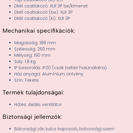
DMX csatlakozó: XLR 3P be/kimenet
DMX csatlakozó (be): XLR 3P
DMX csatlakozó (ki): XLR 3P
Mechanikai specifikációk:
Magasság: 188 mm
Szélesség: 260 mm
Mélység: 190 mm
Súly: 1.8 kg
IP besorolás: IP20 (csak beltéri használatra)
Ház anyaga: Alumínium öntvény
Szín: Fekete
Termék tulajdonságai:
Hűtés: Axiális ventilátor
Biztonsági jellemzők:
Biztonsági zár, kulcs kapcsoló, biztonsági szem