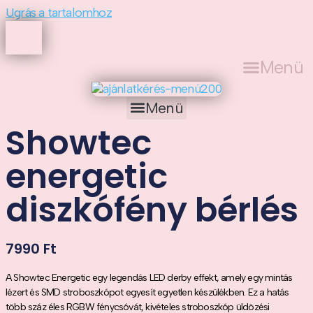
Ugrás a tartalomhoz
Menü
Menü
Showtec
energetic
diszkófény bérlés
7990
Ft
A Showtec Energetic egy legendás LED derby effekt, amely egy mintás
lézert és SMD stroboszkópot egyesít egyetlen készülékben. Ez a hatás
több száz éles RGBW fénycsóvát, kivételes stroboszkóp üldözési