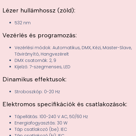
Lézer hullámhossz (zöld):
532 nm
Vezérlés és programozás:
Vezérlési módok: Automatikus, DMX, Kézi, Master-Slave,
Távirányító, Hangvezérelt
DMX csatornák: 2, 9
Kijelző: 7-szegmenses, LED
Dinamikus effektusok:
Stroboszkóp: 0-20 Hz
Elektromos specifikációk és csatlakozások:
Tápellátás: 100-240 V AC, 50/60 Hz
Energiafogyasztás: 30 W
Táp csatlakozó (be): IEC
Táp csatlakozó (ki): IEC