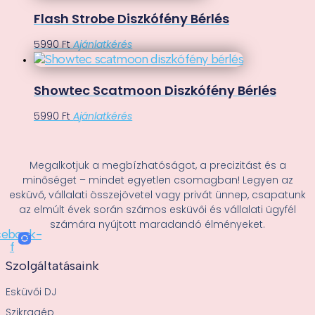
Flash Strobe Diszkófény Bérlés
5990
Ft
Ajánlatkérés
Showtec Scatmoon Diszkófény Bérlés
5990
Ft
Ajánlatkérés
Megalkotjuk a megbízhatóságot, a precizitást és a
minőséget – mindet egyetlen csomagban! Legyen az
esküvő, vállalati összejövetel vagy privát ünnep, csapatunk
az elmúlt évek során számos esküvői és vállalati ügyfél
számára nyújtott maradandó élményeket.
cebook-
f
Szolgáltatásaink
Esküvői DJ
Szikragép