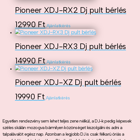
Pioneer XDJ-RX2 Dj pult bérlés
12990
Ft
Ajánlatkérés
Pioneer XDJ-RX3 Dj pult bérlés
14990
Ft
Ajánlatkérés
Pioneer XDJ-XZ Dj pult bérlés
19990
Ft
Ajánlatkérés
Egyetlen rendezvény sem lehet teljes zene nélkül, a DJ-k pedig képesek
széles skálán mozogva bármilyen közönséget kiszolgálni és adni a
talpalávalót egész nap. Azonban a legjobb DJ is csak félkarú óriás a