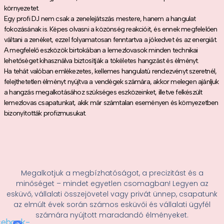
környezetet.
Egy profi DJ nem csak a zenelejátszás mestere, hanem a hangulat
fokozásának is. Képes olvasni a közönség reakcióit, és ennek megfelelően
váltani a zenéket, ezzel folyamatosan fenntartva a jókedvet és az energiát.
A megfelelő eszközök birtokában a lemezlovasok minden technikai
lehetőséget kihasználva biztosítják a tökéletes hangzást és élményt.
Ha tehát valóban emlékezetes, kellemes hangulatú rendezvényt szeretnél,
felejthetetlen élményt nyújtva a vendégek számára, akkor melegen ajánljuk
a hangzás megalkotásához szükséges eszközeinket, illetve felkészült
lemezlovas csapatunkat, akik már számtalan eseményen és környezetben
bizonyították profizmusukat.
Megalkotjuk a megbízhatóságot, a precizitást és a
minőséget – mindet egyetlen csomagban! Legyen az
esküvő, vállalati összejövetel vagy privát ünnep, csapatunk
az elmúlt évek során számos esküvői és vállalati ügyfél
számára nyújtott maradandó élményeket.
cebook-