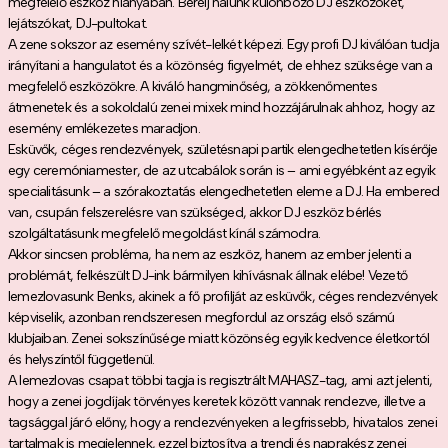
megfelelő eszköz hiányában. Bérelj nálunk különböző DJ eszközöket,
lejátszókat, DJ-pultokat.
A zene sokszor az esemény szívét-lelkét képezi. Egy profi DJ kiválóan tudja
irányítani a hangulatot és a közönség figyelmét, de ehhez szüksége van a
megfelelő eszközökre. A kiváló hangminőség, a zökkenőmentes
átmenetek és a sokoldalú zenei mixek mind hozzájárulnak ahhoz, hogy az
esemény emlékezetes maradjon.
Esküvők, céges rendezvények, születésnapi partik elengedhetetlen kísérője
egy ceremóniamester, de az utcabálok során is – ami egyébként az egyik
specialitásunk – a szórakoztatás elengedhetetlen eleme a DJ. Ha embered
van, csupán felszerelésre van szükséged, akkor DJ eszköz bérlés
szolgáltatásunk megfelelő megoldást kínál számodra.
Akkor sincsen probléma, ha nem az eszköz, hanem az ember jelenti a
problémát, felkészült DJ-ink bármilyen kihívásnak állnak elébe! Vezető
lemezlovasunk Benks, akinek a fő profilját az esküvők, céges rendezvények
képviselik, azonban rendszeresen megfordul az ország első számú
klubjaiban. Zenei sokszínűsége miatt közönség egyik kedvence életkortól
és helyszíntől függetlenül.
A lemezlovas csapat többi tagja is regisztrált MAHASZ-tag, ami azt jelenti,
hogy a zenei jogdíjak törvényes keretek között vannak rendezve, illetve a
tagsággal járó előny, hogy a rendezvényeken a legfrissebb, hivatalos zenei
tartalmak is megjelennek, ezzel biztosítva a trendi és naprakész zenei