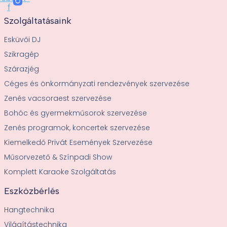
f
Szolgáltatásaink
Esküvői DJ
Szikragép
Szárazjég
Céges és önkormányzati rendezvények szervezése
Zenés vacsoraest szervezése
Bohóc és gyermekműsorok szervezése
Zenés programok, koncertek szervezése
Kiemelkedő Privát Események Szervezése
Műsorvezető & Színpadi Show
Komplett Karaoke Szolgáltatás
Eszközbérlés
Hangtechnika
Világítástechnika